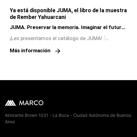
Ya está disponible JUMA, el libro de la muestra
de Rember Yahuarcani
JUMA. Preservar la memoria. Imaginar el futuro,
fue la primer muestra del artista peruano
¡Les presentamos el catálogo de JUMA!
indígena en Argentina
arrow_forward
Más información
Almirante Brown 1031 - La Boca - Ciudad Autónoma de Buenos
Aires