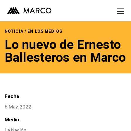
Museo
Exhibiciones
Skip
to
NOTICIA / EN LOS MEDIOS
Actividades
content
Lo nuevo de Ernesto
Publicaciones
Ballesteros en Marco
Contacto
Tienda
Fecha
6 May, 2022
Medio
La Nación