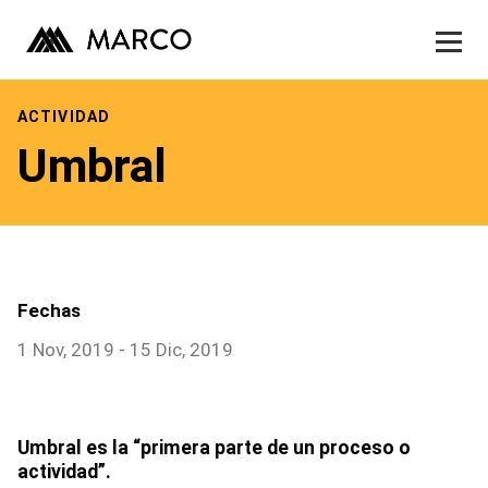
Museo
Exhibiciones
Skip
to
ACTIVIDAD
Actividades
content
Umbral
Publicaciones
Contacto
Tienda
Fechas
1 Nov, 2019 - 15 Dic, 2019
Umbral es la “primera parte de un proceso o
actividad”.