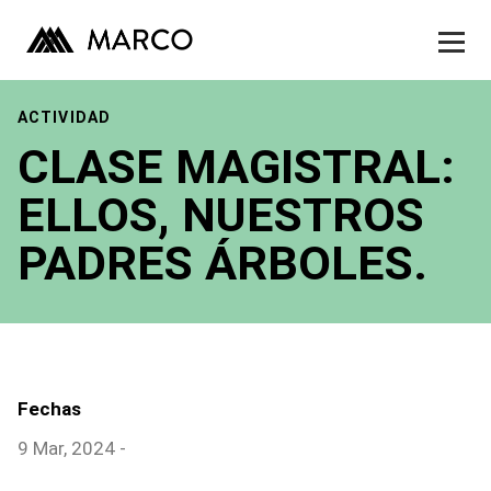
Museo
Exhibiciones
Skip
to
ACTIVIDAD
Actividades
content
CLASE MAGISTRAL:
Publicaciones
ELLOS, NUESTROS
Contacto
PADRES ÁRBOLES.
Tienda
Fechas
9 Mar, 2024 -