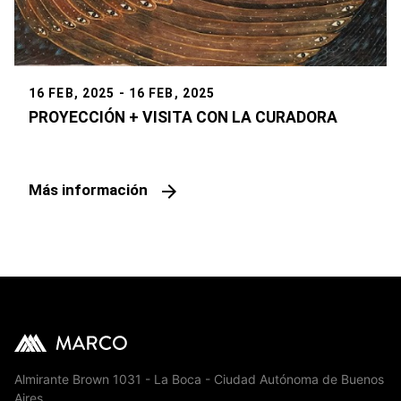
16 FEB, 2025 - 16 FEB, 2025
PROYECCIÓN + VISITA CON LA CURADORA
arrow_forward
Más información
Almirante Brown 1031 - La Boca - Ciudad Autónoma de Buenos
Aires