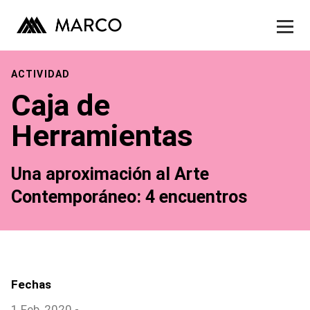
Museo
Exhibiciones
Skip
to
ACTIVIDAD
Actividades
content
Caja de
Publicaciones
Herramientas
Contacto
Una aproximación al Arte
Tienda
Contemporáneo: 4 encuentros
Fechas
1 Feb, 2020 -