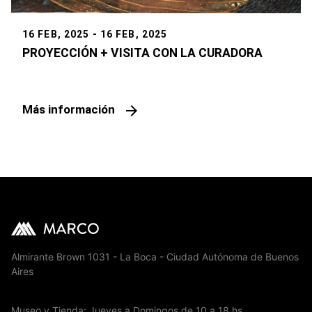
16 FEB, 2025 - 16 FEB, 2025
PROYECCIÓN + VISITA CON LA CURADORA
arrow_forward
Más información
Almirante Brown 1031 - La Boca - Ciudad Autónoma de Buenos
Aires
Museo y Tienda: Jueves a Domingos de 10 a 18 hs.