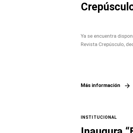
Crepúsculo
Ya se encuentra dispon
Revista Crepúsculo, de
arrow_forward
Más información
INSTITUCIONAL
Inaugura “E