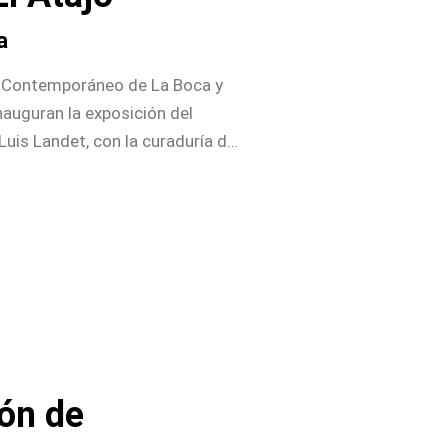
a
Contemporáneo de La Boca y
nauguran la exposición del
Luis Landet, con la curaduría de
ra estará abierta al público de
 7 de agosto y puede visitarse
s entre las 11 y las 19hs. Sólo
turnos y observando estrictas
ón de