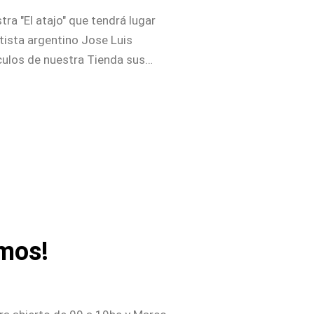
ra "El atajo" que tendrá lugar
tista argentino Jose Luis
culos de nuestra Tienda sus
 y II) y “El fin de Gómez es
 atajo. Un desplazamiento en el
miniesculturas realizadas en
a y una serie de 9 serigrafías
mos!