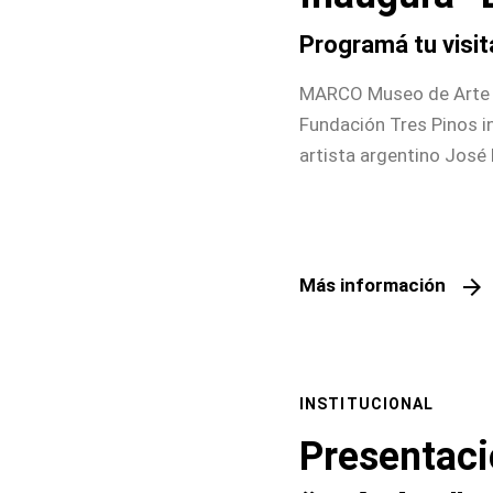
Programá tu visit
MARCO Museo de Arte 
Fundación Tres Pinos i
artista argentino José 
Sandra Juárez. La muest
forma gratuita hasta el
de miércoles a domingo
con reserva previa de 
arrow_forward
Más información
medidas sanitarias.
INSTITUCIONAL
Presentaci