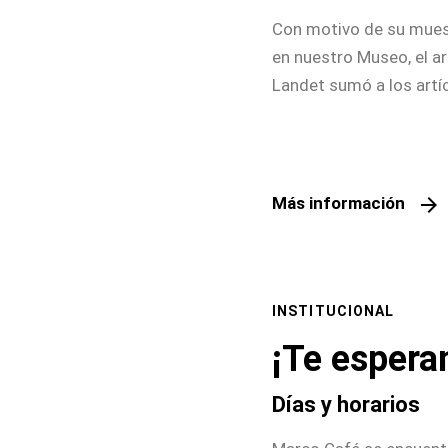
Con motivo de su muest
en nuestro Museo, el ar
Landet sumó a los artí
libros “Triadas” (Tomo I
eterno”, su fanzine "El
autor", una serie de 6 
cemento, hierro y mader
arrow_forward
Más información
de 98x68cm.
INSTITUCIONAL
¡Te espera
Días y horarios